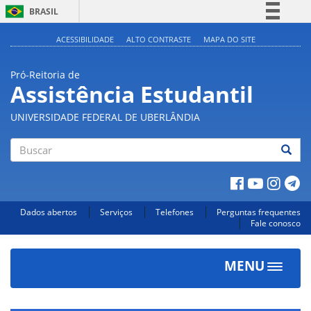
BRASIL
Simplifique!
ACESSIBILIDADE
ALTO CONTRASTE
MAPA DO SITE
Comunica BR
Pró-Reitoria de
Participe
Assistência Estudantil
Acesso à informação
UNIVERSIDADE FEDERAL DE UBERLÂNDIA
Legislação
Canais
Buscar
Dados abertos
Serviços
Telefones
Perguntas frequentes
Fale conosco
MENU
Toggle
navigat