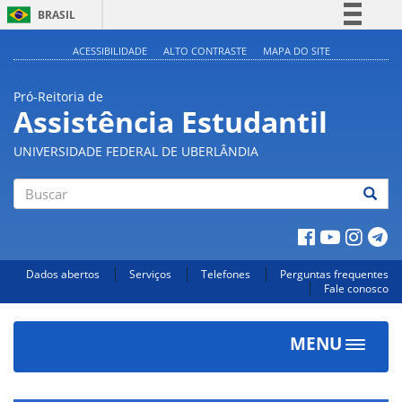
BRASIL
Simplifique!
ACESSIBILIDADE
ALTO CONTRASTE
MAPA DO SITE
Comunica BR
Pró-Reitoria de
Participe
Assistência Estudantil
Acesso à informação
UNIVERSIDADE FEDERAL DE UBERLÂNDIA
Legislação
Canais
Buscar
Dados abertos
Serviços
Telefones
Perguntas frequentes
Fale conosco
MENU
Toggle
navigat