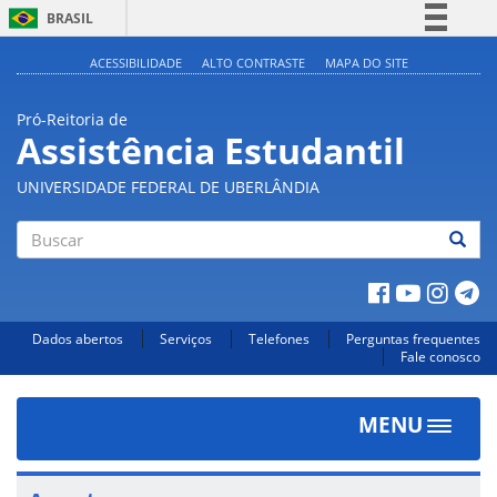
BRASIL
Simplifique!
ACESSIBILIDADE
ALTO CONTRASTE
MAPA DO SITE
Comunica BR
Pró-Reitoria de
Participe
Assistência Estudantil
Acesso à informação
UNIVERSIDADE FEDERAL DE UBERLÂNDIA
Legislação
Canais
Buscar
Dados abertos
Serviços
Telefones
Perguntas frequentes
Fale conosco
MENU
Toggle
navigat