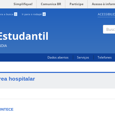
Simplifique!
Comunica BR
Participe
Acesso à infor
ACESSIBILI
ara a busca
3
Ir para o rodapé
4
Estudantil
Busc
NDIA
Dados abertos
Serviços
Telefones
rea hospitalar
ONTECE