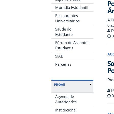
Po
Moradia Estudantil
Ár
Restaurantes
A P
Universitários
o a
Saúde do
P
Estudante
0
Fórum de Assuntos
Estudantis
AC
SIAE
So
Parcerias
Po
Pre
PROAE
P
0
Agenda de
Autoridades
Institucional