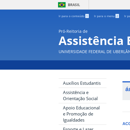
BRASIL
Ir para o conteúdo
1
Ir para o menu
2
Ir p
Pró-Reitoria de
Assistência 
UNIVERSIDADE FEDERAL DE UBERLÂ
Auxílios Estudantis
á
Assistência e
Orientação Social
Apoio Educacional
e Promoção de
Igualdades
AC
Esporte e Lazer