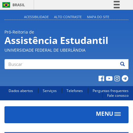
BRASIL
Simplifique!
ACESSIBILIDADE
ALTO CONTRASTE
MAPA DO SITE
Comunica BR
Pró-Reitoria de
Participe
Assistência Estudantil
Acesso à informação
UNIVERSIDADE FEDERAL DE UBERLÂNDIA
Legislação
Canais
Buscar
Dados abertos
Serviços
Telefones
Perguntas frequentes
Fale conosco
MENU
Toggle
navigat