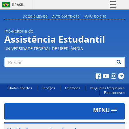
BRASIL
Simplifique!
ACESSIBILIDADE
ALTO CONTRASTE
MAPA DO SITE
Comunica BR
Pró-Reitoria de
Participe
Assistência Estudantil
Acesso à informação
UNIVERSIDADE FEDERAL DE UBERLÂNDIA
Legislação
Canais
Buscar
Dados abertos
Serviços
Telefones
Perguntas frequentes
Fale conosco
MENU
Toggle
navigat