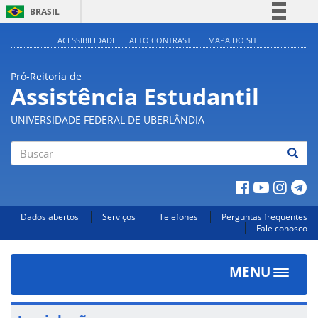
BRASIL
Simplifique!
ACESSIBILIDADE
ALTO CONTRASTE
MAPA DO SITE
Comunica BR
Pró-Reitoria de
Participe
Assistência Estudantil
Acesso à informação
UNIVERSIDADE FEDERAL DE UBERLÂNDIA
Legislação
Canais
Buscar
Dados abertos
Serviços
Telefones
Perguntas frequentes
Fale conosco
MENU
Toggle
navigat