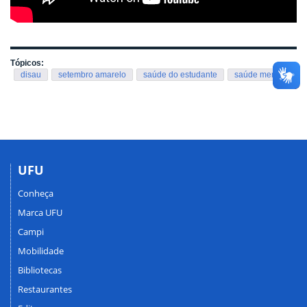
Tópicos:
disau
setembro amarelo
saúde do estudante
saúde mental
UFU
Conheça
Marca UFU
Campi
Mobilidade
Bibliotecas
Restaurantes