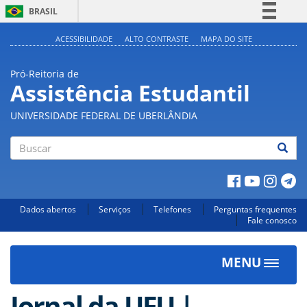
BRASIL
Simplifique!
ACESSIBILIDADE
ALTO CONTRASTE
MAPA DO SITE
Comunica BR
Pró-Reitoria de
Participe
Assistência Estudantil
Acesso à informação
UNIVERSIDADE FEDERAL DE UBERLÂNDIA
Legislação
Canais
Buscar
Dados abertos
Serviços
Telefones
Perguntas frequentes
Fale conosco
MENU
Toggle
navigat
Jornal da UFU |