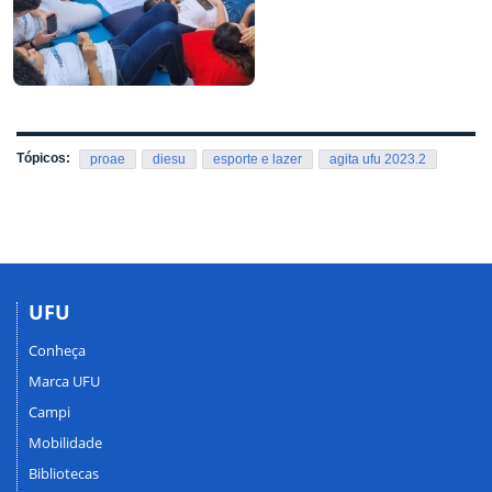
Tópicos:
proae
diesu
esporte e lazer
agita ufu 2023.2
UFU
Conheça
Marca UFU
Campi
Mobilidade
Bibliotecas