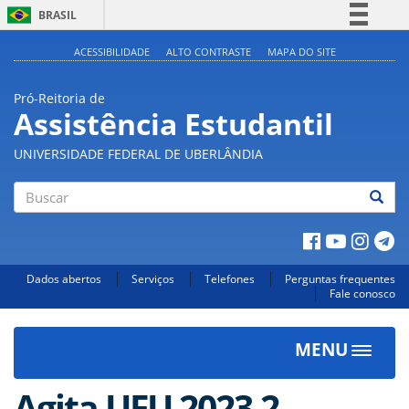
BRASIL
Simplifique!
ACESSIBILIDADE
ALTO CONTRASTE
MAPA DO SITE
Comunica BR
Pró-Reitoria de
Participe
Assistência Estudantil
Acesso à informação
UNIVERSIDADE FEDERAL DE UBERLÂNDIA
Legislação
Canais
Buscar
Dados abertos
Serviços
Telefones
Perguntas frequentes
Fale conosco
MENU
Toggle
navigat
Agita UFU 2023.2