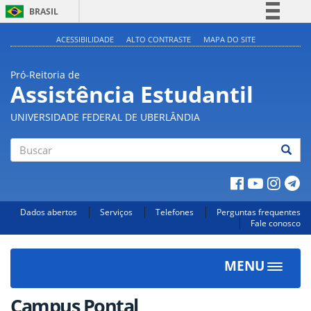
BRASIL
Simplifique!
ACESSIBILIDADE
ALTO CONTRASTE
MAPA DO SITE
Comunica BR
Pró-Reitoria de
Participe
Assistência Estudantil
Acesso à informação
UNIVERSIDADE FEDERAL DE UBERLÂNDIA
Legislação
Canais
Buscar
Dados abertos
Serviços
Telefones
Perguntas frequentes
Fale conosco
MENU
Toggle
navigat
Campus Pontal