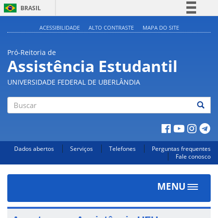
BRASIL
Simplifique!
ACESSIBILIDADE
ALTO CONTRASTE
MAPA DO SITE
Comunica BR
Pró-Reitoria de
Participe
Assistência Estudantil
Acesso à informação
UNIVERSIDADE FEDERAL DE UBERLÂNDIA
Legislação
Canais
Buscar
Dados abertos
Serviços
Telefones
Perguntas frequentes
Fale conosco
MENU
Toggle
navigat