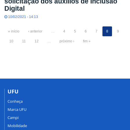
solicitação dos auxílios de Inclusão
Digital
10/02/2021 - 14:13
« início
‹ anterior
…
4
5
6
7
8
9
10
11
12
…
próximo ›
fim »
UFU
Conheça
Marca UFU
Campi
Mobilidade