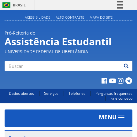
BRASIL
Simplifique!
ACESSIBILIDADE
ALTO CONTRASTE
MAPA DO SITE
Comunica BR
Pró-Reitoria de
Participe
Assistência Estudantil
Acesso à informação
UNIVERSIDADE FEDERAL DE UBERLÂNDIA
Legislação
Canais
Buscar
Dados abertos
Serviços
Telefones
Perguntas frequentes
Fale conosco
MENU
Toggle
navigat