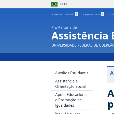
BRASIL
Ir para o conteúdo
1
Ir para o menu
2
Ir p
Pró-Reitoria de
Assistência 
UNIVERSIDADE FEDERAL DE UBERLÂ
A
Auxílios Estudantis
Assistência e
Orientação Social
A
Apoio Educacional
p
e Promoção de
Igualdades
Esporte e Lazer