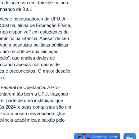
ra do sucesso em Joinville no ano
anhando de 3 a 1.
antes e pesquisadores da UFU. A
ristina, aluna de Educação Física,
mpo disponível” em estudantes de
eminino na infância. Apesar de seu
vou a pesquisar políticas públicas
u um recorte de sua iniciação
édio”, que analisa dados de
 Focando apenas nos dados de
s e preconceitos. O maior desafio
lho.
 Federal de Uberlândia. A Pró-
sentarem tão bem a UFU, trazendo
r parte de uma instituição que
JUBs 2024, e suas conquistas são um
erizaram nossa universidade. Que
celência acadêmica à paixão pelo