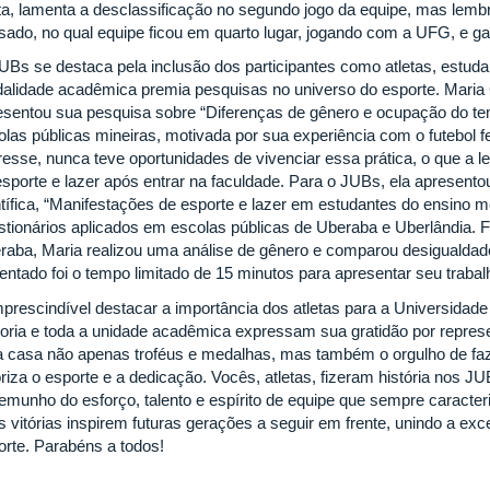
eta, lamenta a desclassificação no segundo jogo da equipe, mas lemb
sado, no qual equipe ficou em quarto lugar, jogando com a UFG, e g
UBs se destaca pela inclusão dos participantes como atletas, estud
alidade acadêmica premia pesquisas no universo do esporte. Maria C
esentou sua pesquisa sobre “Diferenças de gênero e ocupação do te
olas públicas mineiras, motivada por sua experiência com o futebol f
resse, nunca teve oportunidades de vivenciar essa prática, o que a le
esporte e lazer após entrar na faculdade. Para o JUBs, ela apresento
ntífica, “Manifestações de esporte e lazer em estudantes do ensino m
stionários aplicados em escolas públicas de Uberaba e Uberlândia.
raba, Maria realizou uma análise de gênero e comparou desigualdade
rentado foi o tempo limitado de 15 minutos para apresentar seu traba
mprescindível destacar a importância dos atletas para a Universidade
toria e toda a unidade acadêmica expressam sua gratidão por repre
a casa não apenas troféus e medalhas, mas também o orgulho de faze
oriza o esporte e a dedicação. Vocês, atletas, fizeram história nos 
temunho do esforço, talento e espírito de equipe que sempre caract
s vitórias inspirem futuras gerações a seguir em frente, unindo a ex
orte. Parabéns a todos!