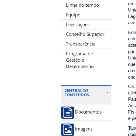
res
Linha do tempo
Uni
Equipe
Leg
ava
Legislações
Entr
Conselho Superior
e d
Transparência
atl
gan
Programa de
Uni
Gestão e
que
Desempenho
da 
eno
Os 
CENTRAL DE
atl
CONTEÚDOS
Pau
Ass
Fís
Documentos
e pe
Tai
Imagens
doi