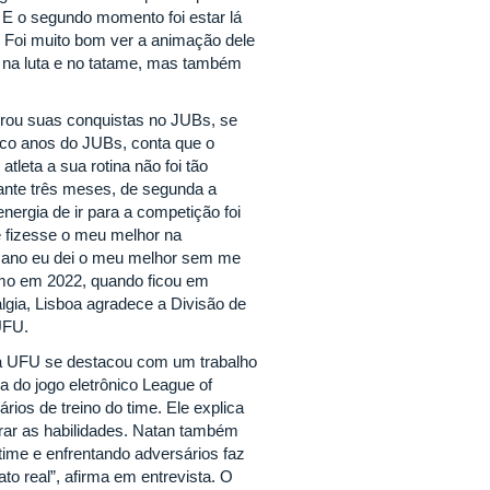
. E o segundo momento foi estar lá
Foi muito bom ver a animação dele
só na luta e no tatame, mas também
rou suas conquistas no JUBs, se
inco anos do JUBs, conta que o
atleta a sua rotina não foi tão
rante três meses, de segunda a
energia de ir para a competição foi
e fizesse o meu melhor na
e ano eu dei o meu melhor sem me
omo em 2022, quando ficou em
algia, Lisboa agradece a Divisão de
 UFU.
da UFU se destacou com um trabalho
a do jogo eletrônico League of
ios de treino do time. Ele explica
rar as habilidades. Natan também
time e enfrentando adversários faz
to real”, afirma em entrevista. O