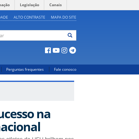
mação
Legislação
Canais
DADE
ALTO CONTRASTE
MAPA DO SITE
ar
Perguntas frequentes
Fale conosco
ucesso na
acional