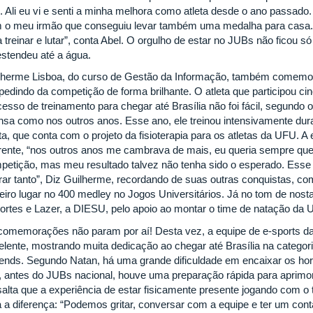
al. Ali eu vi e senti a minha melhora como atleta desde o ano passado
 o meu irmão que conseguiu levar também uma medalha para casa. 
a treinar e lutar”, conta Abel. O orgulho de estar no JUBs não ficou 
estendeu até a água.
lherme Lisboa, do curso de Gestão da Informação, também comemo
pedindo da competição de forma brilhante. O atleta que participou c
esso de treinamento para chegar até Brasília não foi fácil, segundo o 
ensa como nos outros anos. Esse ano, ele treinou intensivamente du
a, que conta com o projeto da fisioterapia para os atletas da UFU. A 
erente, “nos outros anos me cambrava de mais, eu queria sempre qu
petição, mas meu resultado talvez não tenha sido o esperado. Ess
rar tanto”, Diz Guilherme, recordando de suas outras conquistas, c
ceiro lugar no 400 medley no Jogos Universitários. Já no tom de nost
ortes e Lazer, a DIESU, pelo apoio ao montar o time de natação da
comemorações não param por aí! Desta vez, a equipe de e-sports 
elente, mostrando muita dedicação ao chegar até Brasília na categori
ends. Segundo Natan, há uma grande dificuldade em encaixar os horár
, antes do JUBs nacional, houve uma preparação rápida para aprimo
salta que a experiência de estar fisicamente presente jogando com o 
a a diferença: “Podemos gritar, conversar com a equipe e ter um conta