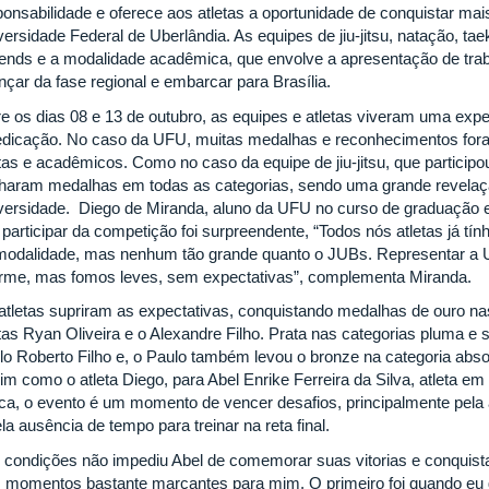
ponsabilidade e oferece aos atletas a oportunidade de conquistar m
versidade Federal de Uberlândia. As equipes de jiu-jitsu, natação, ta
ends e a modalidade acadêmica, que envolve a apresentação de tra
nçar da fase regional e embarcar para Brasília.
e os dias 08 e 13 de outubro, as equipes e atletas viveram uma exper
edicação. No caso da UFU, muitas medalhas e reconhecimentos for
etas e acadêmicos. Como no caso da equipe de jiu-jitsu, que participo
haram medalhas em todas as categorias, sendo uma grande revelaç
versidade. Diego de Miranda, aluno da UFU no curso de graduação
 participar da competição foi surpreendente, “Todos nós atletas já 
modalidade, mas nenhum tão grande quanto o JUBs. Representar a 
rme, mas fomos leves, sem expectativas”, complementa Miranda.
atletas supriram as expectativas, conquistando medalhas de ouro nas
etas Ryan Oliveira e o Alexandre Filho. Prata nas categorias pluma 
lo Roberto Filho e, o Paulo também levou o bronze na categoria absol
im como o atleta Diego, para Abel Enrike Ferreira da Silva, atleta 
ica, o evento é um momento de vencer desafios, principalmente pela 
la ausência de tempo para treinar na reta final.
s condições não impediu Abel de comemorar suas vitorias e conquista
s momentos bastante marcantes para mim. O primeiro foi quando eu g