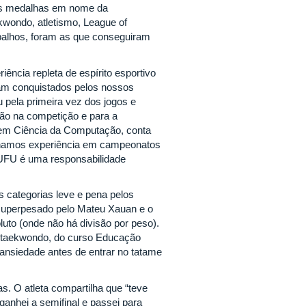
ais medalhas em nome da
ekwondo, atletismo, League of
balhos, foram as que conseguiram
iência repleta de espírito esportivo
am conquistados pelos nossos
u pela primeira vez dos jogos e
ão na competição e para a
 em Ciência da Computação, conta
tínhamos experiência em campeonatos
UFU é uma responsabilidade
 categorias leve e pena pelos
e superpesado pelo Mateu Xauan e o
uto (onde não há divisão por peso).
em taekwondo, do curso Educação
ansiedade antes de entrar no tatame
s. O atleta compartilha que “teve
anhei a semifinal e passei para