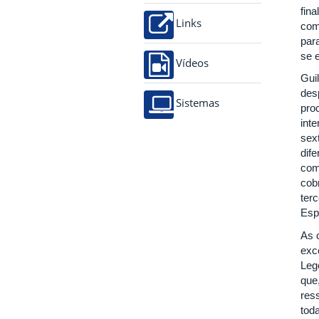
fin
Links
com
par
se 
Vídeos
Gui
des
Sistemas
proc
int
sext
dif
com
cob
ter
Esp
As 
exc
Leg
que
res
tod