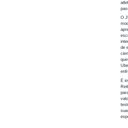
atl
pas
O J
mod
apr
esc
inte
de 
cie
que
Ube
enf
É i
Rei
par
val
tes
sua
esp