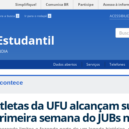
Simplifique!
Comunica BR
Participe
Acesso à infor
ACESSIBILI
ara a busca
3
Ir para o rodapé
4
Estudantil
Busc
NDIA
Dados abertos
Serviços
Telefones
contece
tletas da UFU alcançam s
rimeira semana do JUBs n