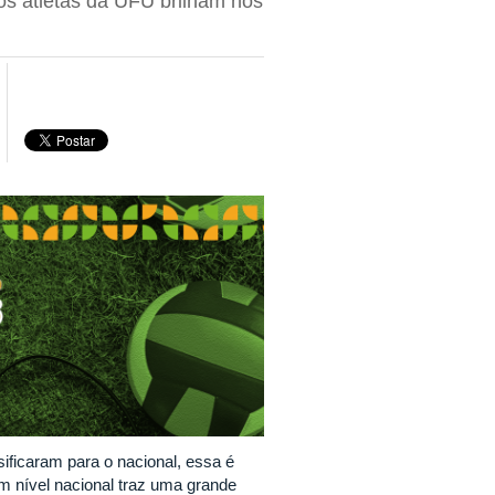
 os atletas da UFU brilham nos
sificaram para o nacional, essa é
em nível nacional traz uma grande