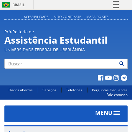
BRASIL
Simplifique!
ACESSIBILIDADE
ALTO CONTRASTE
MAPA DO SITE
Comunica BR
Pró-Reitoria de
Participe
Assistência Estudantil
Acesso à informação
UNIVERSIDADE FEDERAL DE UBERLÂNDIA
Legislação
Canais
Buscar
Dados abertos
Serviços
Telefones
Perguntas frequentes
Fale conosco
MENU
Toggle
navigat