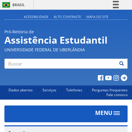
BRASIL
Simplifique!
ACESSIBILIDADE
ALTO CONTRASTE
MAPA DO SITE
Comunica BR
Pró-Reitoria de
Participe
Assistência Estudantil
Acesso à informação
UNIVERSIDADE FEDERAL DE UBERLÂNDIA
Legislação
Canais
Buscar
Dados abertos
Serviços
Telefones
Perguntas frequentes
Fale conosco
MENU
Toggle
navigat