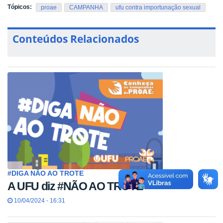
Tópicos:
proae
CAMPANHA
ufu contra importunação sexual
Conteúdos Relacionados
#DIGA NÃO AO TROTE
A UFU diz #NÃO AO TROTE
10/04/2024 - 16:31