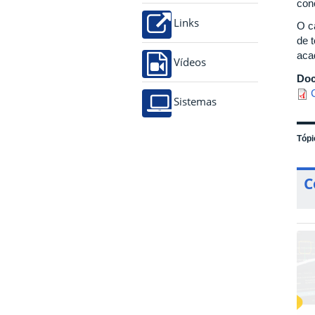
con
Links
O c
de 
aca
Vídeos
Do
Sistemas
Tópi
C