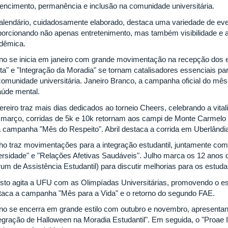
tencimento, permanência e inclusão na comunidade universitária.
alendário, cuidadosamente elaborado, destaca uma variedade de even
porcionando não apenas entretenimento, mas também visibilidade e
dêmica.
no se inicia em janeiro com grande movimentação na recepção dos es
ita" e "Integração da Moradia" se tornam catalisadores essenciais 
comunidade universitária. Janeiro Branco, a campanha oficial do mê
aúde mental.
ereiro traz mais dias dedicados ao torneio Cheers, celebrando a vit
março, corridas de 5k e 10k retornam aos campi de Monte Carmel
a campanha "Mês do Respeito". Abril destaca a corrida em Uberlândi
ho traz movimentações para a integração estudantil, juntamente c
ersidade" e "Relações Afetivas Saudáveis". Julho marca os 12 anos
rum de Assistência Estudantil) para discutir melhorias para os estud
sto agita a UFU com as Olimpíadas Universitárias, promovendo o esp
taca a campanha "Mês para a Vida" e o retorno do segundo FAE.
no se encerra em grande estilo com outubro e novembro, apresenta
tegração de Halloween na Moradia Estudantil". Em seguida, o "Proae I