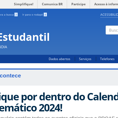
Simplifique!
Comunica BR
Participe
Acesso à infor
ACESSIBILI
ara a busca
3
Ir para o rodapé
4
Estudantil
Busc
NDIA
Dados abertos
Serviços
Telefones
contece
ique por dentro do Calen
emático 2024!