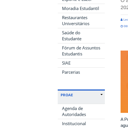
O a
20
Moradia Estudantil
Restaurantes
Leo
Universitários
08/
Saúde do
Estudante
Fórum de Assuntos
Estudantis
SIAE
Parcerias
PROAE
Agenda de
Autoridades
A P
Institucional
agua