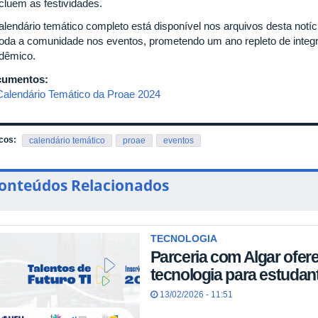
cluem as festividades.
alendário temático completo está disponível nos arquivos desta notí
toda a comunidade nos eventos, prometendo um ano repleto de integr
dêmico.
cumentos:
Calendário Temático da Proae 2024
cos:
calendário temático
proae
eventos
onteúdos Relacionados
TECNOLOGIA
Parceria com Algar ofer
tecnologia para estuda
13/02/2026 - 11:51