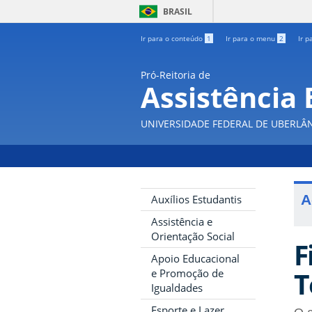
BRASIL
Ir para o conteúdo
1
Ir para o menu
2
Ir p
Pró-Reitoria de
Assistência 
UNIVERSIDADE FEDERAL DE UBERLÂ
A
Auxílios Estudantis
Assistência e
Orientação Social
F
Apoio Educacional
T
e Promoção de
Igualdades
Esporte e Lazer