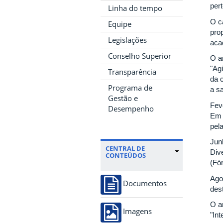
per
Linha do tempo
O c
Equipe
pro
Legislações
aca
Conselho Superior
O a
"Ag
Transparência
da 
Programa de
a s
Gestão e
Fev
Desempenho
Em 
pel
Jun
CENTRAL DE
Div
CONTEÚDOS
(Fó
Ago
Documentos
des
O a
Imagens
"In