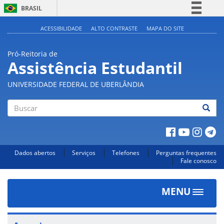
BRASIL
Simplifique!
ACESSIBILIDADE
ALTO CONTRASTE
MAPA DO SITE
Comunica BR
Pró-Reitoria de
Participe
Assistência Estudantil
Acesso à informação
UNIVERSIDADE FEDERAL DE UBERLÂNDIA
Legislação
Canais
Buscar
Dados abertos
Serviços
Telefones
Perguntas frequentes
Fale conosco
MENU
Toggle
navigat