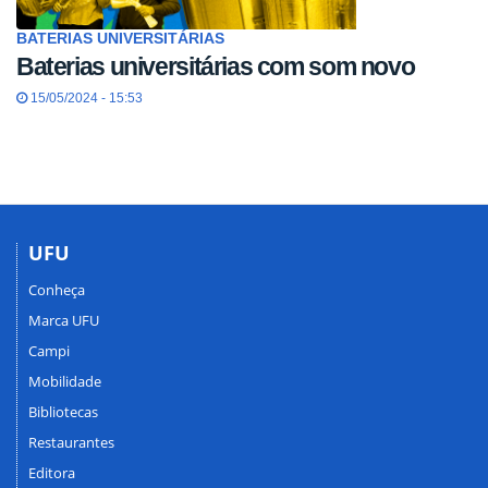
BATERIAS UNIVERSITÁRIAS
Baterias universitárias com som novo
15/05/2024 - 15:53
UFU
Conheça
Marca UFU
Campi
Mobilidade
Bibliotecas
Restaurantes
Editora