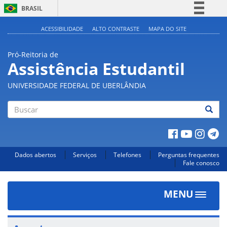
BRASIL
Simplifique!
ACESSIBILIDADE
ALTO CONTRASTE
MAPA DO SITE
Comunica BR
Pró-Reitoria de
Participe
Assistência Estudantil
Acesso à informação
UNIVERSIDADE FEDERAL DE UBERLÂNDIA
Legislação
Canais
Buscar
Dados abertos
Serviços
Telefones
Perguntas frequentes
Fale conosco
MENU
Toggle
navigat