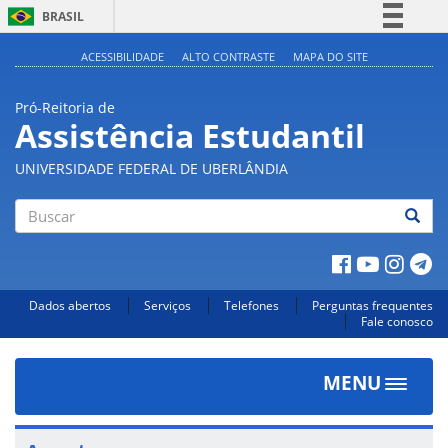
BRASIL
Simplifique!
ACESSIBILIDADE
ALTO CONTRASTE
MAPA DO SITE
Comunica BR
Pró-Reitoria de
Participe
Assistência Estudantil
Acesso à informação
UNIVERSIDADE FEDERAL DE UBERLÂNDIA
Legislação
Canais
Buscar
Dados abertos
Serviços
Telefones
Perguntas frequentes
Fale conosco
MENU
Toggle
navigat