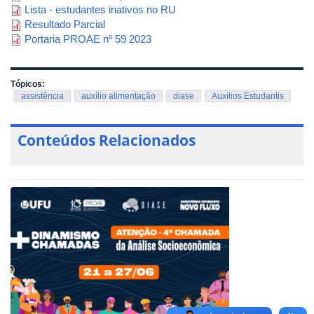
Lista - estudantes inativos no RU
Resultado Parcial
Portaria PROAE nº 59 2023
Tópicos:
assistência
auxílio alimentação
diase
Auxílios Estudantis
Conteúdos Relacionados