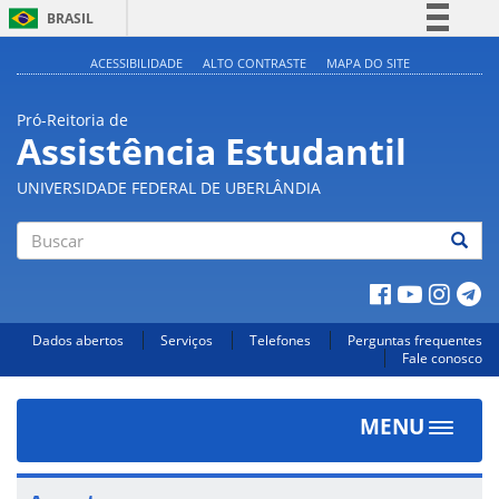
BRASIL
Simplifique!
ACESSIBILIDADE
ALTO CONTRASTE
MAPA DO SITE
Comunica BR
Pró-Reitoria de
Participe
Assistência Estudantil
Acesso à informação
UNIVERSIDADE FEDERAL DE UBERLÂNDIA
Legislação
Canais
Buscar
Dados abertos
Serviços
Telefones
Perguntas frequentes
Fale conosco
MENU
Toggle
navigat