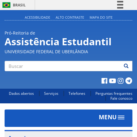
BRASIL
Simplifique!
ACESSIBILIDADE
ALTO CONTRASTE
MAPA DO SITE
Comunica BR
Pró-Reitoria de
Participe
Assistência Estudantil
Acesso à informação
UNIVERSIDADE FEDERAL DE UBERLÂNDIA
Legislação
Canais
Buscar
Dados abertos
Serviços
Telefones
Perguntas frequentes
Fale conosco
MENU
Toggle
navigat