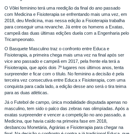
O Vôlei feminino terá uma reedição da final do ano passado
com Medicina e Fisioterapia se enfrentando mais uma vez, em
2018, deu Medicina, mas nessa edição a Fisioterapia trabalha
para conseguir uma revanche. Já entre os homens a Exatas,
campeã das duas últimas edições duela com a Engenharia pelo
Tricampeonato.
O Basquete Masculino traz o confronto entre Educa e
Fisioterapia, a primeira chega mais uma vez na final após ser
vice ano passado e campeã em 2017, pela frente ela terá a
Fisioterapia, que após dois 7º lugares nos últimos anos, tenta
surpreender e ficar com o título. No feminino a decisão é pela
terceira vez consecutiva entre Educa x Fisioterapia, com uma
conquista para cada lado, a edição desse ano será o tira teima
para as duas atléticas.
Já o Futebol de campo, única modalidade disputada apenas no
masculino, tem sido o palco das zebras nas olimpíadas. Após a
exatas surpreender e vencer a competição no ano passado, a
Medicina, que havia caído na primeira fase em 2018,
desbancou Monetária, Agrárias e Fisioterapia para chegar na
final. Na decisão o confronto é contra a já tradicional Educa, que