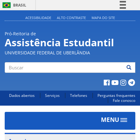
BRASIL
Simplifique!
ACESSIBILIDADE
ALTO CONTRASTE
MAPA DO SITE
Comunica BR
Pró-Reitoria de
Participe
Assistência Estudantil
Acesso à informação
UNIVERSIDADE FEDERAL DE UBERLÂNDIA
Legislação
Canais
Buscar
Dados abertos
Serviços
Telefones
Perguntas frequentes
Fale conosco
MENU
Toggle
navigat