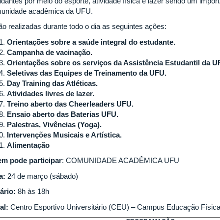
udantes por meio do esporte, atividade física e lazer sendo um impor
unidade acadêmica da UFU.
ão realizadas durante todo o dia as seguintes ações:
Orientações sobre a saúde integral do estudante.
Campanha de vacinação.
Orientações sobre os serviços da Assistência Estudantil da U
Seletivas das Equipes de Treinamento da UFU.
Day Training das Atléticas.
Atividades livres de lazer.
Treino aberto das Cheerleaders UFU.
Ensaio aberto das Baterias UFU.
Palestras, Vivências (Yoga).
Intervenções Musicais e Artística.
Alimentação
m pode participar
: COMUNIDADE ACADÊMICA UFU
a:
24 de março (sábado)
ário:
8h às 18h
al:
Centro Esportivo Universitário (CEU) – Campus Educação Físi