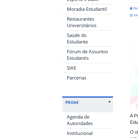
Moradia Estudantil
Divi
19/
Restaurantes
Universitários
Saúde do
Estudante
Fórum de Assuntos
Estudantis
SIAE
Parcerias
PROAE
A P
Agenda de
Edu
Autoridades
O o
Institucional