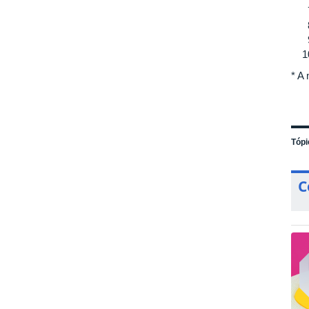
* A
Tópi
C