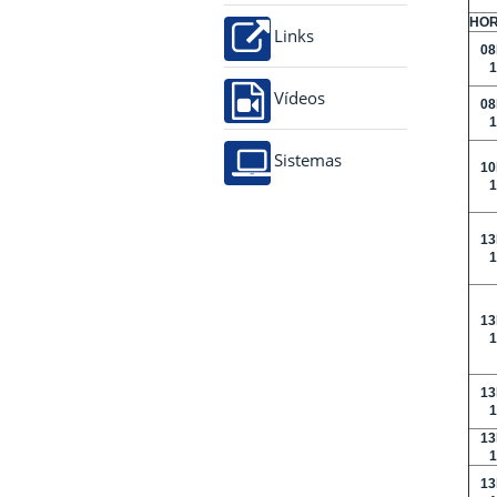
HOR
Links
08
1
Vídeos
08
1
Sistemas
10
1
13
1
13
1
13
1
13
1
13