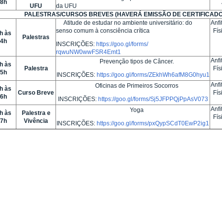
8h
UFU
da UFU
PALESTRAS/CURSOS BREVES (HAVERÁ EMISSÃO DE CERTIFICADO
Atitude de estudar no ambiente universitário: do
Anf
senso comum à consciência crítica
Fís
h às
Palestras
4h
INSCRIÇÕES:
https://goo.gl/forms/
rqwuNW0wwFSR4Emt1
Anf
Prevenção tipos de Câncer.
h às
Palestra
Fís
5h
INSCRIÇÕES:
https://goo.gl/forms/ZEkhWh6afM8G0hyu1
Anf
Oficinas de Primeiros Socorros
h às
Curso Breve
Fís
6h
INSCRIÇÕES:
https://goo.gl/forms/Sj5JFPPQjPpAsV073
Anf
Yoga
h às
Palestra e
Fís
7h
Vivência
INSCRIÇÕES:
https://goo.gl/forms/pxQypSCdT0EwP2ig1