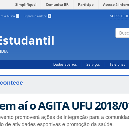
Simplifique!
Comunica BR
Participe
Acesso à infor
ACESSIBILI
ara a busca
3
Ir para o rodapé
4
Estudantil
Busc
NDIA
Dados abertos
Serviços
Telefones
contece
em aí o AGITA UFU 2018/0
evento promoverá ações de integração para a comunid
o de atividades esportivas e promoção da saúde.