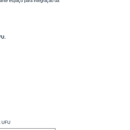
tante espaço para integração da
FU.
ca UFU