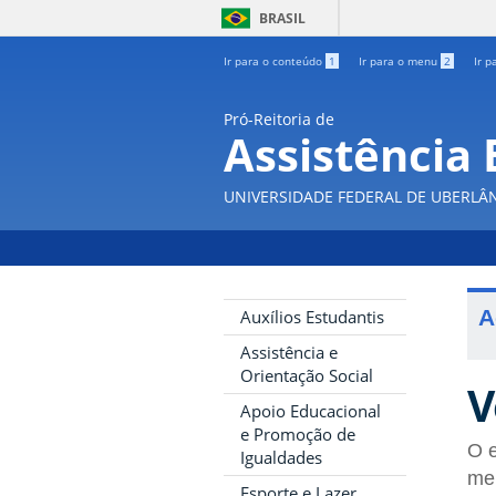
BRASIL
Ir para o conteúdo
1
Ir para o menu
2
Ir p
Pró-Reitoria de
Assistência 
UNIVERSIDADE FEDERAL DE UBERLÂ
A
Auxílios Estudantis
Assistência e
Orientação Social
V
Apoio Educacional
e Promoção de
O 
Igualdades
mei
Esporte e Lazer