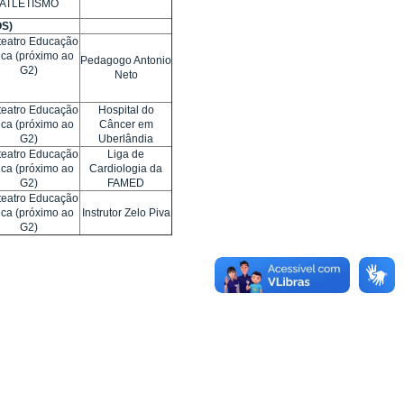
ATLETISMO
S)
iteatro Educação
ica (próximo ao
Pedagogo Antonio
G2)
Neto
iteatro Educação
Hospital do
ica (próximo ao
Câncer em
G2)
Uberlândia
iteatro Educação
Liga de
ica (próximo ao
Cardiologia da
G2)
FAMED
iteatro Educação
ica (próximo ao
Instrutor Zelo Piva
G2)