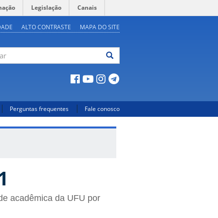
mação
Legislação
Canais
DADE
ALTO CONTRASTE
MAPA DO SITE
ar
Perguntas frequentes
Fale conosco
1
ade acadêmica da UFU por