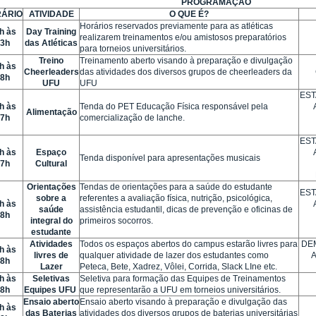
PROGRAMAÇÃO
ÁRIO
ATIVIDADE
O QUE É?
Horários reservados previamente para as atléticas
h às
Day Training
realizarem treinamentos e/ou amistosos preparatórios
3h
das Atléticas
para torneios universitários.
Treino
Treinamento aberto visando à preparação e divulgação
h às
Cheerleaders
das atividades dos diversos grupos de cheerleaders da
8h
UFU
UFU
ES
h às
Tenda do PET Educação Física responsável pela
Alimentação
7h
comercialização de lanche.
ES
h às
Espaço
Tenda disponível para apresentações musicais
7h
Cultural
Orientações
Tendas de orientações para a saúde do estudante
ES
sobre a
referentes a avaliação física, nutrição, psicológica,
h às
saúde
assistência estudantil, dicas de prevenção e oficinas de
8h
integral do
primeiros socorros.
estudante
Atividades
Todos os espaços abertos do campus estarão livres para
DE
h às
livres de
qualquer atividade de lazer dos estudantes como
8h
Lazer
Peteca, Bete, Xadrez, Vôlei, Corrida, Slack LIne etc.
h às
Seletivas
Seletiva para formação das Equipes de Treinamentos
8h
Equipes UFU
que representarão a UFU em torneios universitários.
Ensaio aberto
Ensaio aberto visando à preparação e divulgação das
h às
das Baterias
atividades dos diversos grupos de baterias universitárias