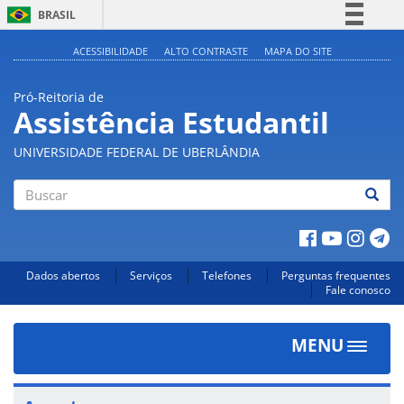
BRASIL
Simplifique!
ACESSIBILIDADE
ALTO CONTRASTE
MAPA DO SITE
Comunica BR
Pró-Reitoria de
Participe
Assistência Estudantil
Acesso à informação
UNIVERSIDADE FEDERAL DE UBERLÂNDIA
Legislação
Canais
Buscar
Dados abertos
Serviços
Telefones
Perguntas frequentes
Fale conosco
MENU
Toggle
navigat