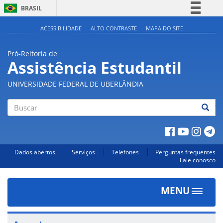
BRASIL
Simplifique!
ACESSIBILIDADE
ALTO CONTRASTE
MAPA DO SITE
Comunica BR
Pró-Reitoria de
Participe
Assistência Estudantil
Acesso à informação
UNIVERSIDADE FEDERAL DE UBERLÂNDIA
Legislação
Canais
Buscar
Dados abertos
Serviços
Telefones
Perguntas frequentes
Fale conosco
MENU
Toggle
navigat