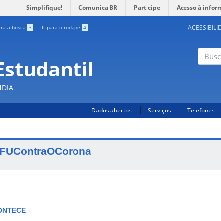
Simplifique!
Comunica BR
Participe
Acesso à infor
ACESSIBILI
ara a busca
3
Ir para o rodapé
4
Estudantil
Busc
NDIA
Dados abertos
Serviços
Telefones
FUContraOCorona
ONTECE