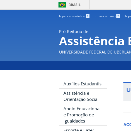
BRASIL
Ir para o conteúdo
1
Ir para o menu
2
Ir p
Pró-Reitoria de
Assistência 
UNIVERSIDADE FEDERAL DE UBERLÂ
Auxílios Estudantis
U
Assistência e
Orientação Social
Apoio Educacional
e Promoção de
Igualdades
AC
Esporte e Lazer