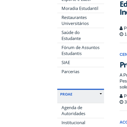
Ed
Moradia Estudantil
In
Restaurantes
Universitários
P
Saúde do
1
Estudante
Fórum de Assuntos
Estudantis
CE
SIAE
Pr
Parcerias
A P
Pes
soli
PROAE
P
3
Agenda de
Autoridades
Institucional
AC