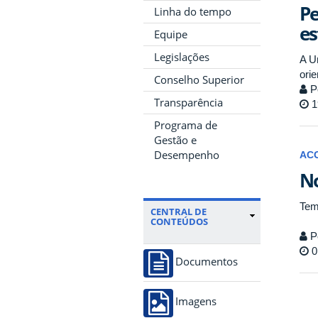
Pe
Linha do tempo
es
Equipe
Legislações
A U
ori
Conselho Superior
P
Transparência
1
Programa de
Gestão e
Desempenho
AC
No
Tem
CENTRAL DE
CONTEÚDOS
P
0
Documentos
Imagens