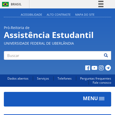
BRASIL
Simplifique!
ACESSIBILIDADE
ALTO CONTRASTE
MAPA DO SITE
Comunica BR
Pró-Reitoria de
Participe
Assistência Estudantil
Acesso à informação
UNIVERSIDADE FEDERAL DE UBERLÂNDIA
Legislação
Canais
Buscar
Dados abertos
Serviços
Telefones
Perguntas frequentes
Fale conosco
MENU
Toggle
navigat