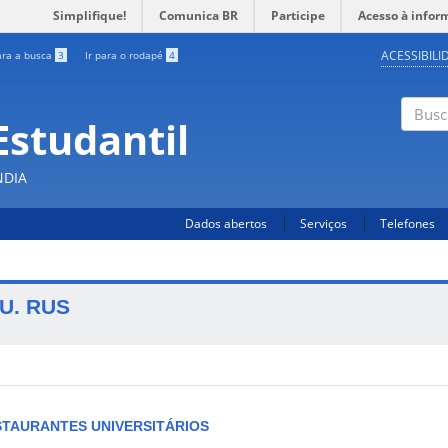
Simplifique!
Comunica BR
Participe
Acesso à infor
ACESSIBILI
ara a busca
3
Ir para o rodapé
4
Estudantil
Busc
NDIA
Dados abertos
Serviços
Telefones
U. RUS
STAURANTES UNIVERSITÁRIOS