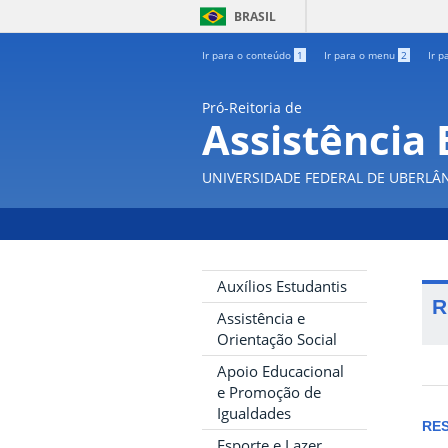
BRASIL
Ir para o conteúdo
1
Ir para o menu
2
Ir p
Pró-Reitoria de
Assistência 
UNIVERSIDADE FEDERAL DE UBERLÂ
Auxílios Estudantis
R
Assistência e
Orientação Social
Apoio Educacional
e Promoção de
Igualdades
RE
Esporte e Lazer