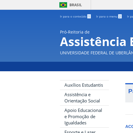
BRASIL
Ir para o conteúdo
1
Ir para o menu
2
Ir p
Pró-Reitoria de
Assistência 
UNIVERSIDADE FEDERAL DE UBERLÂ
Auxílios Estudantis
P
Assistência e
Orientação Social
Apoio Educacional
e Promoção de
Igualdades
AC
Esporte e Lazer