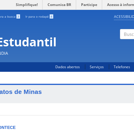
Simplifique!
Comunica BR
Participe
Acesso à infor
ACESSIBILI
ara a busca
3
Ir para o rodapé
4
Estudantil
Busc
NDIA
Dados abertos
Serviços
Telefones
atos de Minas
ONTECE