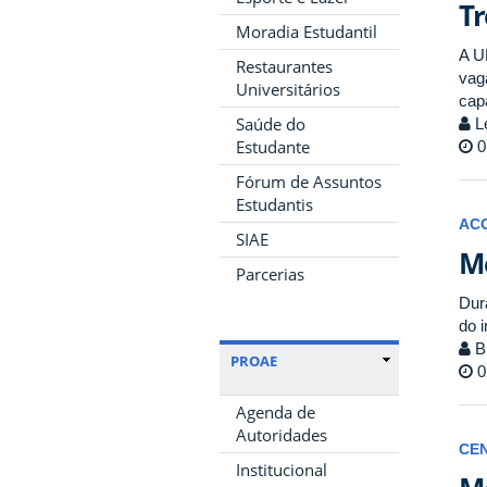
Tr
Moradia Estudantil
A U
Restaurantes
vag
Universitários
cap
Saúde do
Le
Estudante
0
Fórum de Assuntos
Estudantis
AC
SIAE
Me
Parcerias
Dur
do 
Bi
PROAE
0
Agenda de
Autoridades
CE
Institucional