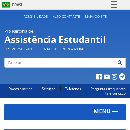
BRASIL
Simplifique!
ACESSIBILIDADE
ALTO CONTRASTE
MAPA DO SITE
Comunica BR
Pró-Reitoria de
Participe
Assistência Estudantil
Acesso à informação
UNIVERSIDADE FEDERAL DE UBERLÂNDIA
Legislação
Canais
Buscar
Dados abertos
Serviços
Telefones
Perguntas frequentes
Fale conosco
MENU
Toggle
navigat