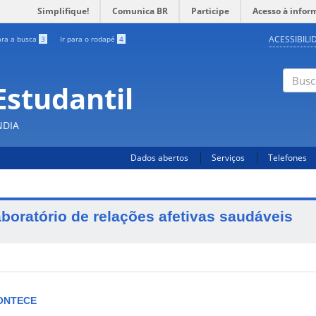
Simplifique!
Comunica BR
Participe
Acesso à infor
ACESSIBILI
ara a busca
3
Ir para o rodapé
4
Estudantil
Busc
NDIA
Dados abertos
Serviços
Telefones
aboratório de relações afetivas saudáveis
ONTECE