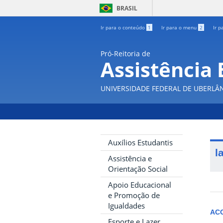
BRASIL
Ir para o conteúdo
1
Ir para o menu
2
Ir p
Pró-Reitoria de
Assistência 
UNIVERSIDADE FEDERAL DE UBERLÂ
Auxílios Estudantis
l
Assistência e
Orientação Social
Apoio Educacional
e Promoção de
Igualdades
AC
Esporte e Lazer