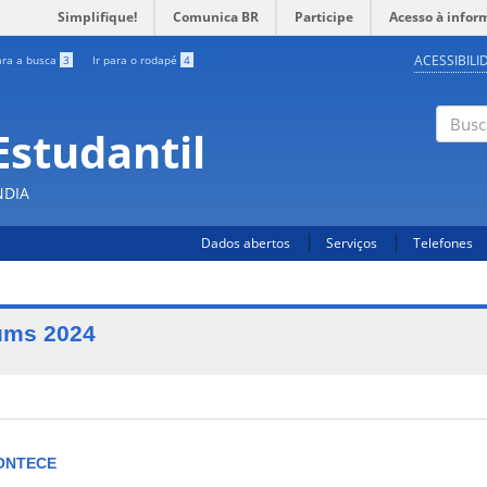
Simplifique!
Comunica BR
Participe
Acesso à infor
ACESSIBILI
ara a busca
3
Ir para o rodapé
4
Estudantil
Busc
NDIA
Dados abertos
Serviços
Telefones
ums 2024
ONTECE