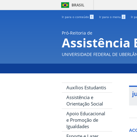
BRASIL
Ir para o conteúdo
1
Ir para o menu
2
Ir p
Pró-Reitoria de
Assistência 
UNIVERSIDADE FEDERAL DE UBERLÂ
Auxílios Estudantis
j
Assistência e
Orientação Social
Apoio Educacional
e Promoção de
Igualdades
AC
Esporte e Lazer