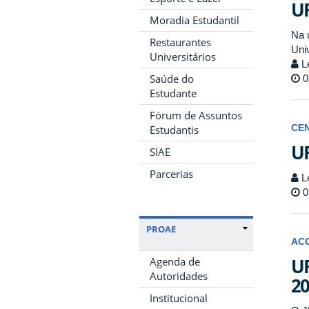
UF
Moradia Estudantil
Na 
Restaurantes
Uni
Universitários
Le
Saúde do
0
Estudante
Fórum de Assuntos
Estudantis
CE
UF
SIAE
Parcerias
Le
0
PROAE
AC
UF
Agenda de
Autoridades
20
Institucional