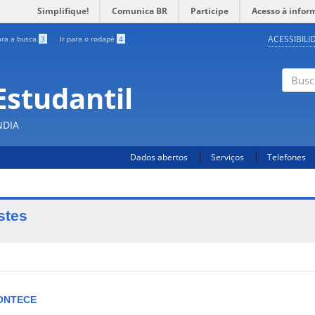
Simplifique!
Comunica BR
Participe
Acesso à infor
ACESSIBILI
ara a busca
3
Ir para o rodapé
4
Estudantil
Busc
NDIA
Dados abertos
Serviços
Telefones
stes
ONTECE