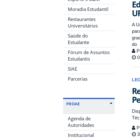
Ed
Moradia Estudantil
U
Restaurantes
A Un
Universitários
par
Saúde do
gra
Estudante
do
P
Fórum de Assuntos
0
Estudantis
SIAE
Parcerias
LE
Re
Pe
PROAE
Dis
Téc
Agenda de
Autoridades
P
3
Institucional