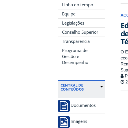
Linha do tempo
Equipe
AC
Legislações
Ed
de
Conselho Superior
Té
Transparência
Programa de
O E
Gestão e
eco
Desempenho
Rem
Sup
P
2
CENTRAL DE
CONTEÚDOS
Documentos
Imagens