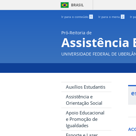
BRASIL
Ir para o conteúdo
1
Ir para o menu
2
Ir p
Pró-Reitoria de
Assistência 
UNIVERSIDADE FEDERAL DE UBERLÂ
Auxílios Estudantis
e
Assistência e
Orientação Social
Apoio Educacional
e Promoção de
Igualdades
AC
Esporte e Lazer