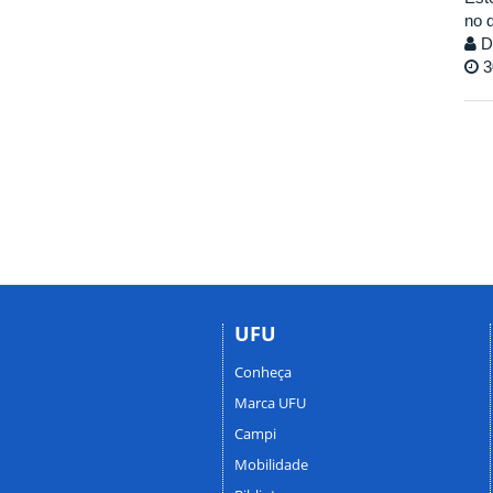
no 
Di
3
UFU
Conheça
Marca UFU
Campi
Mobilidade