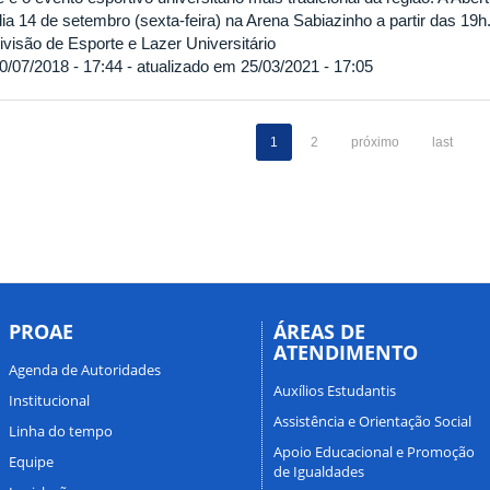
dia 14 de setembro (sexta-feira) na Arena Sabiazinho a partir das 19h
visão de Esporte e Lazer Universitário
0/07/2018 - 17:44 - atualizado em 25/03/2021 - 17:05
1
2
próximo
last
PROAE
ÁREAS DE
ATENDIMENTO
Agenda de Autoridades
Auxílios Estudantis
Institucional
Assistência e Orientação Social
Linha do tempo
Apoio Educacional e Promoção
Equipe
de Igualdades