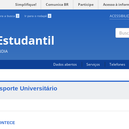
Simplifique!
Comunica BR
Participe
Acesso à infor
ACESSIBILI
ara a busca
3
Ir para o rodapé
4
Estudantil
Busc
NDIA
Dados abertos
Serviços
Telefones
sporte Universitário
ONTECE