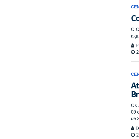
CE
Co
O C
alg
P
2
CE
At
Br
Os 
09 
de 
Di
2