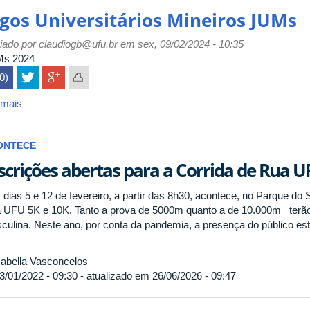
ogos Universitários Mineiros JUMs
iado por
claudiogb@ufu.br
em sex, 09/02/2024 - 10:35
s 2024
(0)
 mais
sobre
Jogos
Universitários
ONTECE
Mineiros
JUMs
scrições abertas para a Corrida de Rua U
 dias 5 e 12 de fevereiro, a partir das 8h30, acontece, no Parque do 
 UFU 5K e 10K. Tanto a prova de 5000m quanto a de 10.000m terão 
culina. Neste ano, por conta da pandemia, a presença do público est
abella Vasconcelos
3/01/2022 - 09:30 - atualizado em 26/06/2026 - 09:47