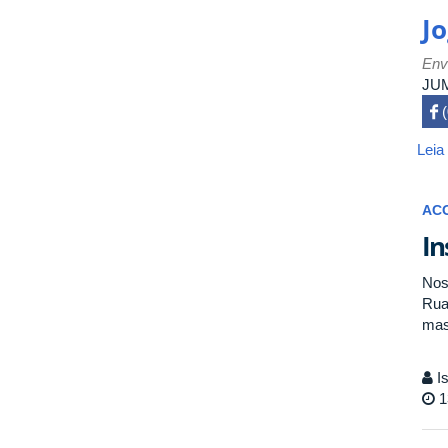
J
Env
JUM
 

Leia
AC
In
Nos
Rua
mas
Is
1