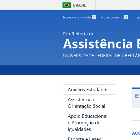
BRASIL
Ir para o conteúdo
1
Ir para o menu
2
Ir p
Pró-Reitoria de
Assistência 
UNIVERSIDADE FEDERAL DE UBERLÂ
Auxílios Estudantis
E
Assistência e
Orientação Social
Apoio Educacional
e Promoção de
Igualdades
AC
Esporte e Lazer