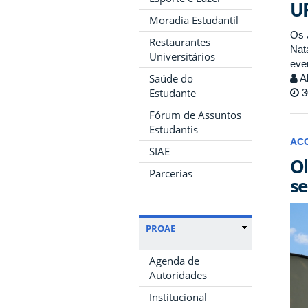
UF
Moradia Estudantil
Os 
Restaurantes
Nat
Universitários
even
Saúde do
Al
Estudante
3
Fórum de Assuntos
Estudantis
AC
SIAE
Ol
Parcerias
se
PROAE
Agenda de
Autoridades
Institucional