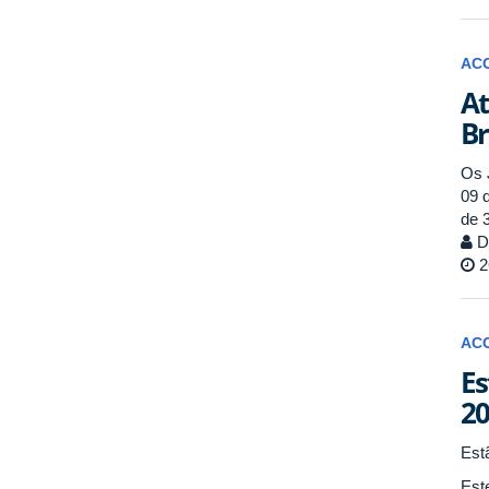
AC
At
Br
Os 
09 
de 
Di
2
AC
Es
20
Est
Est