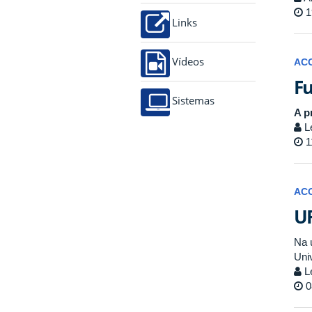
1
Links
Vídeos
AC
Fu
Sistemas
A p
Le
1
AC
UF
Na 
Uni
Le
0