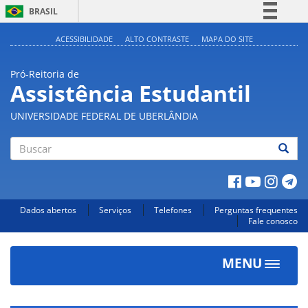
BRASIL
Simplifique!
ACESSIBILIDADE
ALTO CONTRASTE
MAPA DO SITE
Comunica BR
Pró-Reitoria de
Participe
Assistência Estudantil
Acesso à informação
UNIVERSIDADE FEDERAL DE UBERLÂNDIA
Legislação
Canais
Buscar
Dados abertos
Serviços
Telefones
Perguntas frequentes
Fale conosco
MENU
Toggle
navigat