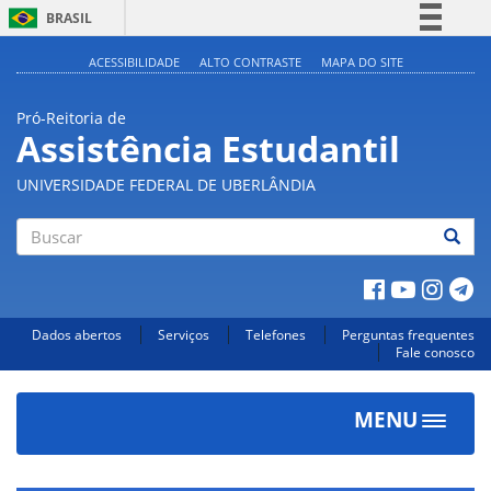
BRASIL
Simplifique!
ACESSIBILIDADE
ALTO CONTRASTE
MAPA DO SITE
Comunica BR
Pró-Reitoria de
Participe
Assistência Estudantil
Acesso à informação
UNIVERSIDADE FEDERAL DE UBERLÂNDIA
Legislação
Canais
Buscar
Dados abertos
Serviços
Telefones
Perguntas frequentes
Fale conosco
MENU
Toggle
navigat