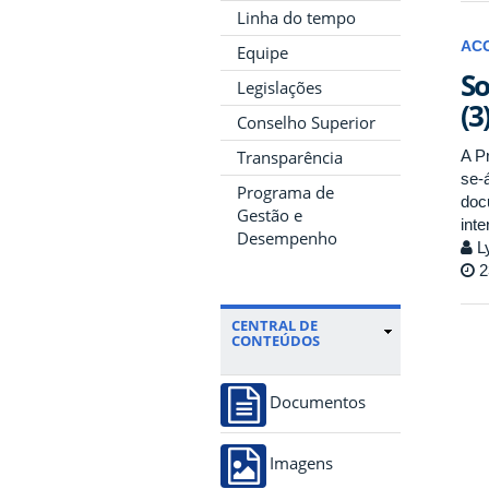
Linha do tempo
AC
Equipe
So
Legislações
(3
Conselho Superior
Transparência
A Pr
se-
Programa de
doc
Gestão e
inte
Desempenho
Ly
2
CENTRAL DE
CONTEÚDOS
Documentos
Imagens