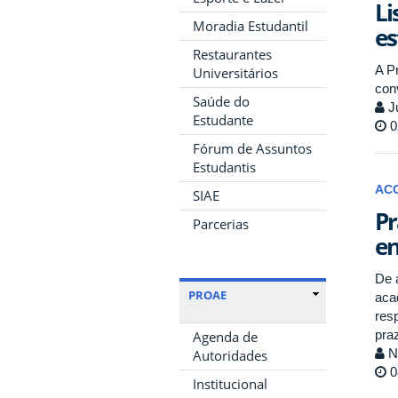
Li
Moradia Estudantil
es
Restaurantes
A Pr
Universitários
con
Saúde do
Ju
Estudante
0
Fórum de Assuntos
Estudantis
AC
SIAE
Pr
Parcerias
en
De 
PROAE
aca
res
pra
Agenda de
No
Autoridades
0
Institucional