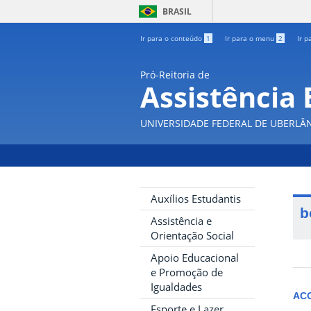
BRASIL
Ir para o conteúdo
1
Ir para o menu
2
Ir p
Pró-Reitoria de
Assistência 
UNIVERSIDADE FEDERAL DE UBERLÂ
Auxílios Estudantis
b
Assistência e
Orientação Social
Apoio Educacional
e Promoção de
Igualdades
AC
Esporte e Lazer