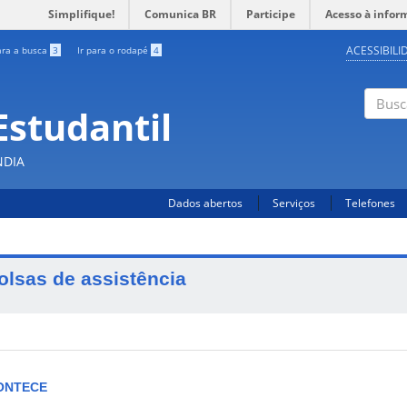
Simplifique!
Comunica BR
Participe
Acesso à infor
ACESSIBILI
ara a busca
3
Ir para o rodapé
4
Estudantil
Busc
NDIA
Dados abertos
Serviços
Telefones
olsas de assistência
ONTECE