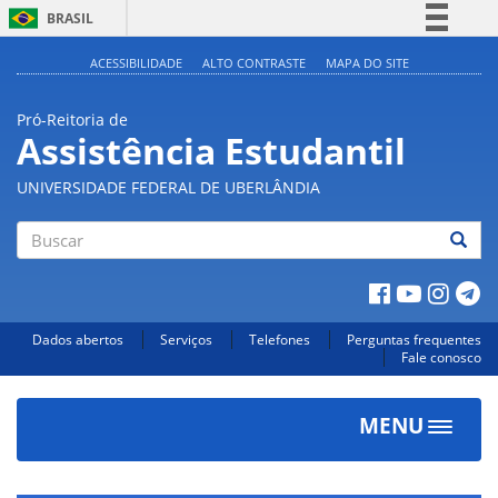
BRASIL
Simplifique!
ACESSIBILIDADE
ALTO CONTRASTE
MAPA DO SITE
Comunica BR
Pró-Reitoria de
Participe
Assistência Estudantil
Acesso à informação
UNIVERSIDADE FEDERAL DE UBERLÂNDIA
Legislação
Canais
Buscar
Dados abertos
Serviços
Telefones
Perguntas frequentes
Fale conosco
MENU
Toggle
navigat