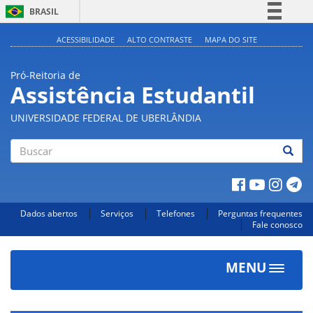
BRASIL
Simplifique!
ACESSIBILIDADE
ALTO CONTRASTE
MAPA DO SITE
Comunica BR
Pró-Reitoria de
Participe
Assistência Estudantil
Acesso à informação
UNIVERSIDADE FEDERAL DE UBERLÂNDIA
Legislação
Canais
Buscar
Dados abertos
Serviços
Telefones
Perguntas frequentes
Fale conosco
MENU
Toggle
navigat