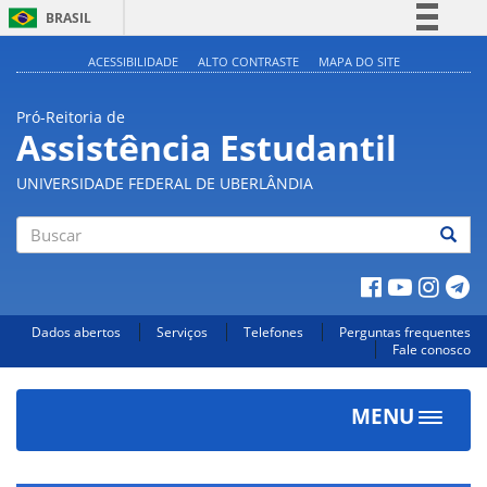
BRASIL
Simplifique!
ACESSIBILIDADE
ALTO CONTRASTE
MAPA DO SITE
Comunica BR
Pró-Reitoria de
Participe
Assistência Estudantil
Acesso à informação
UNIVERSIDADE FEDERAL DE UBERLÂNDIA
Legislação
Canais
Buscar
Dados abertos
Serviços
Telefones
Perguntas frequentes
Fale conosco
MENU
Toggle
navigat