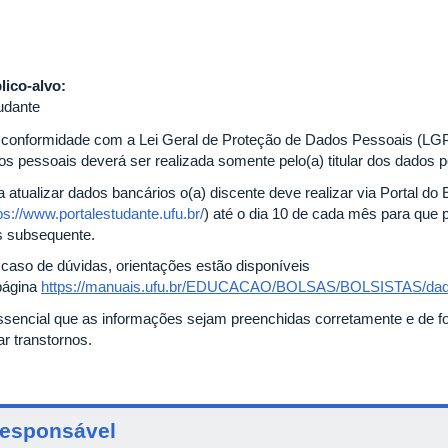
lico-alvo:
udante
conformidade com a Lei Geral de Proteção de Dados Pessoais (LGPD
os pessoais deverá ser realizada somente pelo(a) titular dos dados 
a atualizar dados bancários o(a) discente deve realizar via Portal do
ps://www.portalestudante.ufu.br/
) até o dia 10 de cada mês para que 
 subsequente.
caso de dúvidas, orientações estão disponíveis
página
https://manuais.ufu.br/EDUCACAO/BOLSAS/BOLSISTAS/dado
ssencial que as informações sejam preenchidas corretamente e de f
ar transtornos.
esponsável