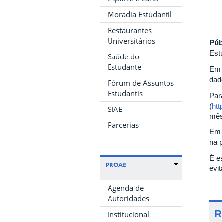
Moradia Estudantil
Restaurantes
Universitários
Púb
Est
Saúde do
Estudante
Em 
dad
Fórum de Assuntos
Estudantis
Par
(
htt
SIAE
mês
Parcerias
Em 
na 
É e
PROAE
evit
Agenda de
Autoridades
R
Institucional