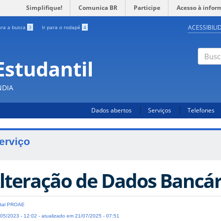
Simplifique!
Comunica BR
Participe
Acesso à infor
ACESSIBILI
ara a busca
3
Ir para o rodapé
4
Estudantil
Busc
NDIA
Dados abertos
Serviços
Telefones
erviço
lteração de Dados Bancár
tal PROAE
05/2023 - 12:02 - atualizado em 21/07/2025 - 07:51