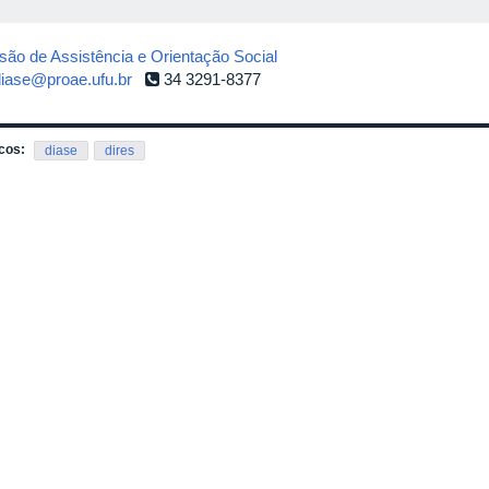
isão de Assistência e Orientação Social
diase@proae.ufu.br
34 3291-8377
cos:
diase
dires