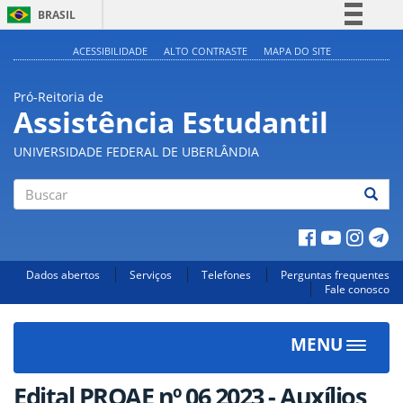
BRASIL
Simplifique!
ACESSIBILIDADE
ALTO CONTRASTE
MAPA DO SITE
Comunica BR
Pró-Reitoria de
Participe
Assistência Estudantil
Acesso à informação
UNIVERSIDADE FEDERAL DE UBERLÂNDIA
Legislação
Canais
Buscar
Dados abertos
Serviços
Telefones
Perguntas frequentes
Fale conosco
MENU
Toggle
navigat
Edital PROAE nº 06 2023 - Auxílios