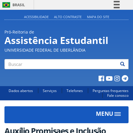
BRASIL
Simplifique!
ACESSIBILIDADE
ALTO CONTRASTE
MAPA DO SITE
Comunica BR
Pró-Reitoria de
Participe
Assistência Estudantil
Acesso à informação
UNIVERSIDADE FEDERAL DE UBERLÂNDIA
Legislação
Canais
Buscar
Dados abertos
Serviços
Telefones
Perguntas frequentes
Fale conosco
MENU
Toggle
navigat
Auxílio Promisaes e Inclusão