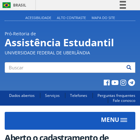
BRASIL
Simplifique!
ACESSIBILIDADE
ALTO CONTRASTE
MAPA DO SITE
Comunica BR
Pró-Reitoria de
Participe
Assistência Estudantil
Acesso à informação
UNIVERSIDADE FEDERAL DE UBERLÂNDIA
Legislação
Canais
Buscar
Dados abertos
Serviços
Telefones
Perguntas frequentes
Fale conosco
MENU
Toggle
navigat
Aberto o cadastramento de