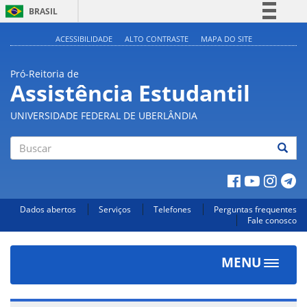
BRASIL
Simplifique!
ACESSIBILIDADE
ALTO CONTRASTE
MAPA DO SITE
Comunica BR
Pró-Reitoria de
Participe
Assistência Estudantil
Acesso à informação
UNIVERSIDADE FEDERAL DE UBERLÂNDIA
Legislação
Canais
Buscar
Dados abertos
Serviços
Telefones
Perguntas frequentes
Fale conosco
MENU
Toggle
navigat