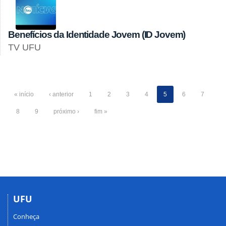
Benefícios da Identidade Jovem (ID Jovem)
TV UFU
« início
‹ anterior
1
2
3
4
5
6
7
8
9
próximo ›
fim »
UFU
Conheça