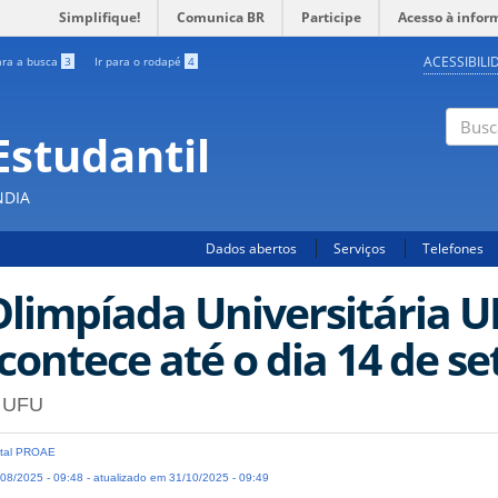
Simplifique!
Comunica BR
Participe
Acesso à infor
ACESSIBILI
ara a busca
3
Ir para o rodapé
4
Estudantil
Busc
NDIA
Dados abertos
Serviços
Telefones
Olimpíada Universitária U
contece até o dia 14 de s
 UFU
tal PROAE
08/2025 - 09:48 - atualizado em 31/10/2025 - 09:49