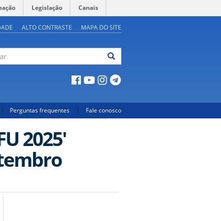
mação
Legislação
Canais
DADE
ALTO CONTRASTE
MAPA DO SITE
ar
Perguntas frequentes
Fale conosco
FU 2025'
etembro