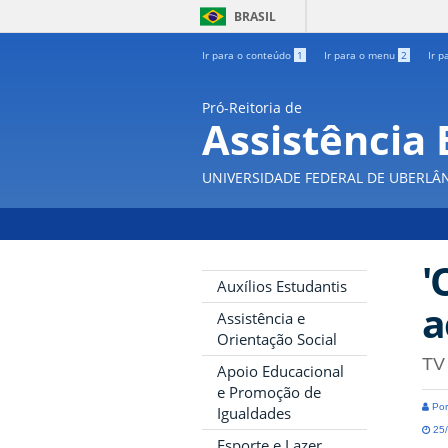
BRASIL
Ir para o conteúdo
1
Ir para o menu
2
Ir p
Pró-Reitoria de
Assistência 
UNIVERSIDADE FEDERAL DE UBERLÂ
'
Auxílios Estudantis
a
Assistência e
Orientação Social
TV
Apoio Educacional
e Promoção de
Por
Igualdades
25/
Esporte e Lazer