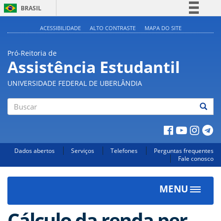
BRASIL
Simplifique!
ACESSIBILIDADE
ALTO CONTRASTE
MAPA DO SITE
Comunica BR
Pró-Reitoria de
Participe
Assistência Estudantil
Acesso à informação
UNIVERSIDADE FEDERAL DE UBERLÂNDIA
Legislação
Canais
Buscar
Dados abertos
Serviços
Telefones
Perguntas frequentes
Fale conosco
MENU
Toggle
navigat
Cálculo da renda per