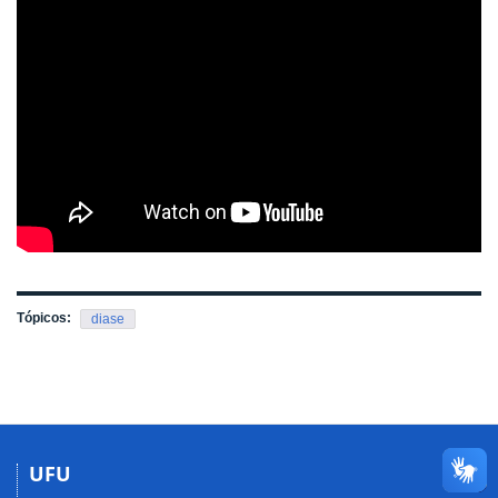
Tópicos:
diase
UFU