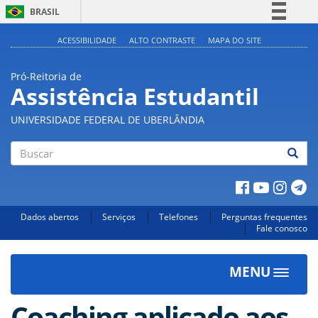
BRASIL
Simplifique!
ACESSIBILIDADE
ALTO CONTRASTE
MAPA DO SITE
Comunica BR
Pró-Reitoria de
Participe
Assistência Estudantil
Acesso à informação
UNIVERSIDADE FEDERAL DE UBERLÂNDIA
Legislação
Canais
Buscar
Dados abertos
Serviços
Telefones
Perguntas frequentes
Fale conosco
MENU
Toggle
navigat
Coaching aplicado aos