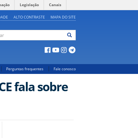
mação
Legislação
Canais
DADE
ALTO CONTRASTE
MAPA DO SITE
ar
Perguntas frequentes
Fale conosco
E fala sobre