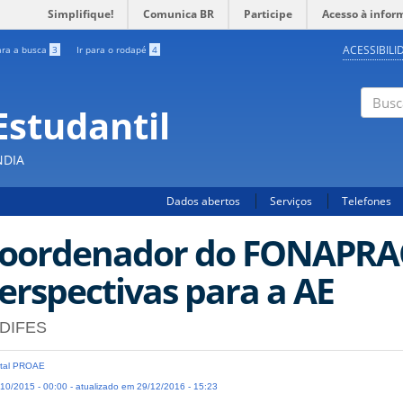
Simplifique!
Comunica BR
Participe
Acesso à infor
ACESSIBILI
ara a busca
3
Ir para o rodapé
4
Estudantil
Busc
NDIA
Dados abertos
Serviços
Telefones
oordenador do FONAPRAC
erspectivas para a AE
DIFES
tal PROAE
10/2015 - 00:00 - atualizado em 29/12/2016 - 15:23