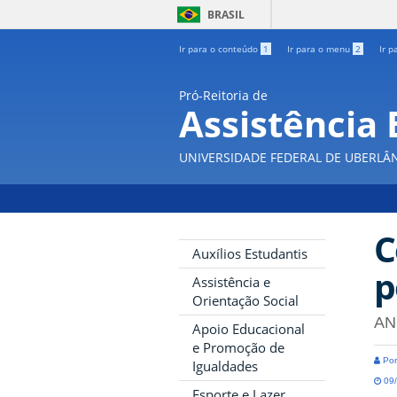
BRASIL
Ir para o conteúdo
1
Ir para o menu
2
Ir p
Pró-Reitoria de
Assistência 
UNIVERSIDADE FEDERAL DE UBERLÂ
C
Auxílios Estudantis
p
Assistência e
Orientação Social
AN
Apoio Educacional
e Promoção de
Por
Igualdades
09/
Esporte e Lazer