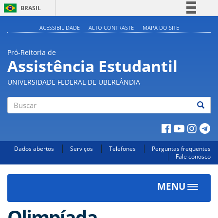
BRASIL
Simplifique!
ACESSIBILIDADE
ALTO CONTRASTE
MAPA DO SITE
Comunica BR
Pró-Reitoria de
Participe
Assistência Estudantil
Acesso à informação
UNIVERSIDADE FEDERAL DE UBERLÂNDIA
Legislação
Canais
Buscar
Dados abertos
Serviços
Telefones
Perguntas frequentes
Fale conosco
MENU
Toggle
navigat
Olimpíada